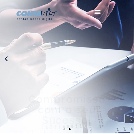
Compromisso
com o seu
Sucesso!
Confiança em primeiro
lugar.
CONFIRA